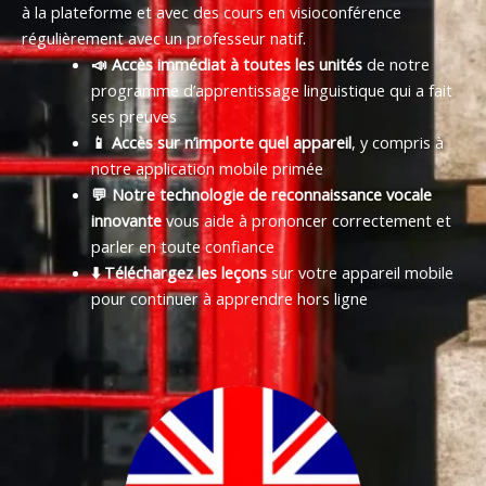
à la plateforme et avec des cours en visioconférence
régulièrement avec un professeur natif.
📣 Accès immédiat à toutes les unités
de notre
programme d’apprentissage linguistique qui a fait
ses preuves
📱 Accès sur n’importe quel appareil
, y compris à
notre application mobile primée
💬 Notre technologie de reconnaissance vocale
innovante
vous aide à prononcer correctement et
parler en toute confiance
⬇️ Téléchargez les leçons
sur votre appareil mobile
pour continuer à apprendre hors ligne