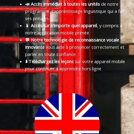
📣 Accès immédiat à toutes les unités
de notre
programme d’apprentissage linguistique qui a fait
ses preuves
📱 Accès sur n’importe quel appareil
, y compris à
notre application mobile primée
💬 Notre technologie de reconnaissance vocale
innovante
vous aide à prononcer correctement et
parler en toute confiance
⬇️ Téléchargez les leçons
sur votre appareil mobile
pour continuer à apprendre hors ligne