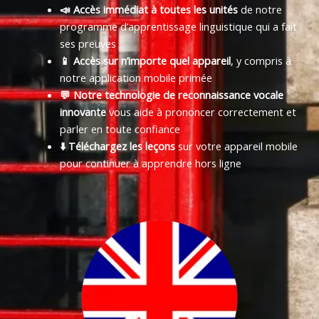
📣 Accès immédiat à toutes les unités
de notre
programme d’apprentissage linguistique qui a fait
ses preuves
📱 Accès sur n’importe quel appareil
, y compris à
notre application mobile primée
💬 Notre technologie de reconnaissance vocale
innovante
vous aide à prononcer correctement et
parler en toute confiance
⬇️ Téléchargez les leçons
sur votre appareil mobile
pour continuer à apprendre hors ligne