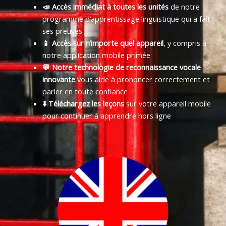
📣 Accès immédiat à toutes les unités
de notre
programme d’apprentissage linguistique qui a fait
ses preuves
📱 Accès sur n’importe quel appareil
, y compris à
notre application mobile primée
💬 Notre technologie de reconnaissance vocale
innovante
vous aide à prononcer correctement et
parler en toute confiance
⬇️ Téléchargez les leçons
sur votre appareil mobile
pour continuer à apprendre hors ligne