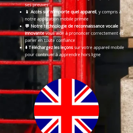
ses preuves
📱 Accès sur n’importe quel appareil
, y compris à
notre application mobile primée
💬 Notre technologie de reconnaissance vocale
innovante
vous aide à prononcer correctement et
parler en toute confiance
⬇️ Téléchargez les leçons
sur votre appareil mobile
pour continuer à apprendre hors ligne