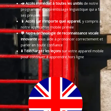
📣 Accès immédiat à toutes les unités
de notre
programme d’apprentissage linguistique qui a fait
ses preuves
📱 Accès sur n’importe quel appareil
, y compris à
notre application mobile primée
💬 Notre technologie de reconnaissance vocale
innovante
vous aide à prononcer correctement et
parler en toute confiance
⬇️ Téléchargez les leçons
sur votre appareil mobile
pour continuer à apprendre hors ligne