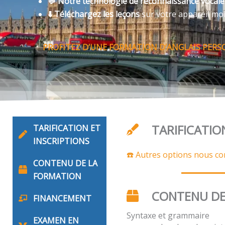
💬 Notre technologie de reconnaissance vocal
⬇️ Téléchargez les leçons
sur votre appareil mo
PROFITEZ D’UNE FORMATION D’ANGLAIS PERS
TARIFICATIO
TARIFICATION ET
INSCRIPTIONS
☎️ Autres options nous co
CONTENU DE LA
FORMATION
CONTENU DE
FINANCEMENT
Syntaxe et grammaire
EXAMEN EN