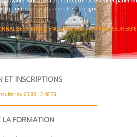
e innovante
vous aide à prononcer correctement et parler en
bile pour continuer à apprendre hors ligne
ONNALISÉE À BREST, ENCADRÉE PAR UN PROFESSEUR EXP
N ET INSCRIPTIONS
nsulter au 03 88 13 48 38
 LA FORMATION