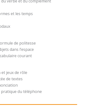
t, du verbe et du complément
formes et les temps
modaux
formule de politesse
bjets dans l’espace
ocabulaire courant
 et jeux de rôle
ée de textes
nonciation
 pratique du téléphone