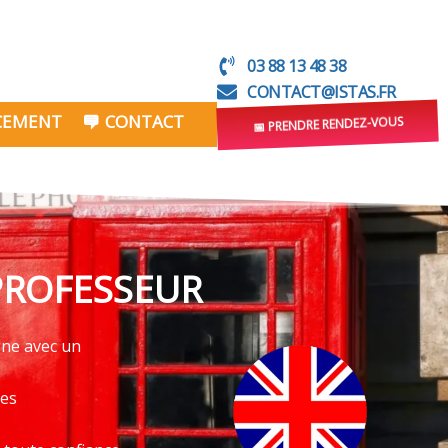
03 88 13 48 38
CONTACT@ISTAS.FR
NCEMENT
CONTACT
📅 PRENDRE RENDEZ-VOUS
PROFESSEUR
gne avec un
ves