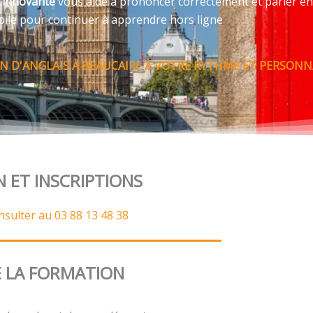
e innovante
vous aide à prononcer correctement et parler en
bile pour continuer à apprendre hors ligne
 D'ANGLAIS À BEAUCAIRE À VOTRE RYTHME ET PERSONNA
N ET INSCRIPTIONS
nsulter au 03 88 13 48 38
 LA FORMATION