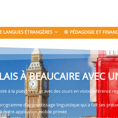
E LANGUES ÉTRANGÈRES
PÉDAGOGIE ET FINA
AIS À BEAUCAIRE AVEC 
imité à la plateforme et avec des cours en visioconférence r
programme d’apprentissage linguistique qui a fait ses preu
 à notre application mobile primée