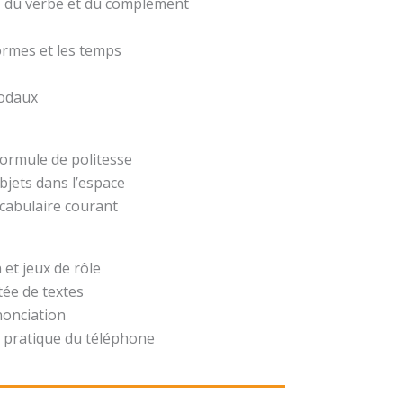
t, du verbe et du complément
formes et les temps
modaux
formule de politesse
bjets dans l’espace
ocabulaire courant
 et jeux de rôle
ée de textes
nonciation
 pratique du téléphone