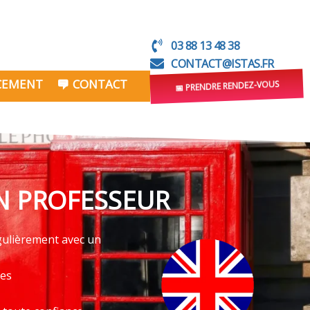
03 88 13 48 38
CONTACT@ISTAS.FR
NCEMENT
CONTACT
📅 PRENDRE RENDEZ-VOUS
UN PROFESSEUR
égulièrement avec un
ves