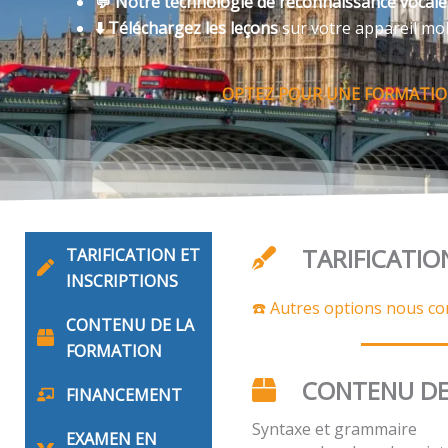
💬 Notre technologie de reconnaissance vocal
⬇️ Téléchargez les leçons
sur votre appareil mo
OPTEZ POUR UNE FORMATION
TARIFICATIO
TARIFICATION ET
INSCRIPTIONS
☎️ Autres options nous co
CONTENU DE LA
FORMATION
CONTENU DE
FINANCEMENT
Syntaxe et grammaire
EXAMEN EN