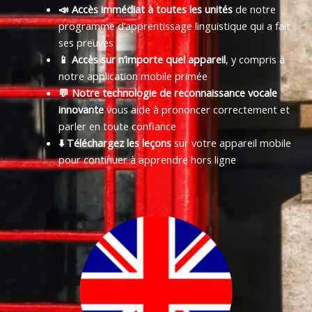
📣 Accès immédiat à toutes les unités
de notre
programme d’apprentissage linguistique qui a fait
ses preuves
📱 Accès sur n’importe quel appareil
, y compris à
notre application mobile primée
💬 Notre technologie de reconnaissance vocale
innovante
vous aide à prononcer correctement et
parler en toute confiance
⬇️ Téléchargez les leçons
sur votre appareil mobile
pour continuer à apprendre hors ligne