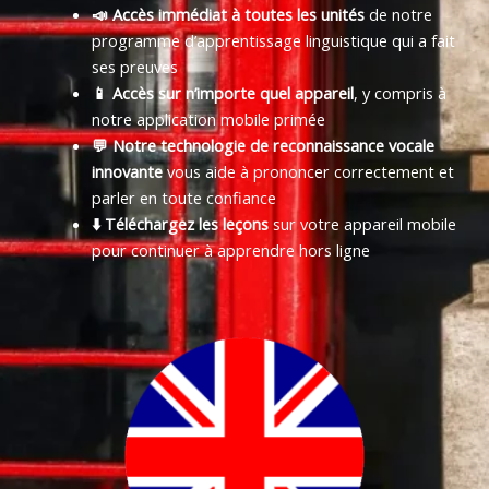
📣 Accès immédiat à toutes les unités
de notre
programme d’apprentissage linguistique qui a fait
ses preuves
📱 Accès sur n’importe quel appareil
, y compris à
notre application mobile primée
💬 Notre technologie de reconnaissance vocale
innovante
vous aide à prononcer correctement et
parler en toute confiance
⬇️ Téléchargez les leçons
sur votre appareil mobile
pour continuer à apprendre hors ligne