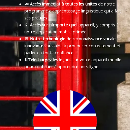
📣 Accès immédiat à toutes les unités
de notre
programme d’apprentissage linguistique qui a fait
ses preuves
📱 Accès sur n’importe quel appareil
, y compris à
notre application mobile primée
💬 Notre technologie de reconnaissance vocale
innovante
vous aide à prononcer correctement et
parler en toute confiance
⬇️ Téléchargez les leçons
sur votre appareil mobile
pour continuer à apprendre hors ligne