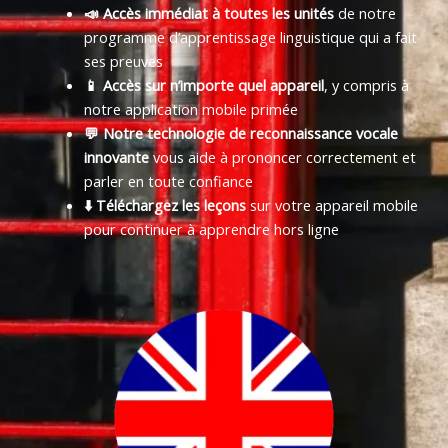
📣 Accès immédiat à toutes les unités
de notre
programme d’apprentissage linguistique qui a fait
ses preuves
📱 Accès sur n’importe quel appareil
, y compris à
notre application mobile primée
💬 Notre technologie de reconnaissance vocale
innovante
vous aide à prononcer correctement et
parler en toute confiance
⬇️ Téléchargez les leçons
sur votre appareil mobile
pour continuer à apprendre hors ligne