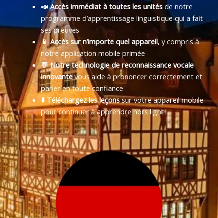
📣 Accès immédiat à toutes les unités
de notre
programme d’apprentissage linguistique qui a fait
ses preuves
📱 Accès sur n’importe quel appareil
, y compris à
notre application mobile primée
💬 Notre technologie de reconnaissance vocale
innovante
vous aide à prononcer correctement et
parler en toute confiance
⬇️ Téléchargez les leçons
sur votre appareil mobile
pour continuer à apprendre hors ligne