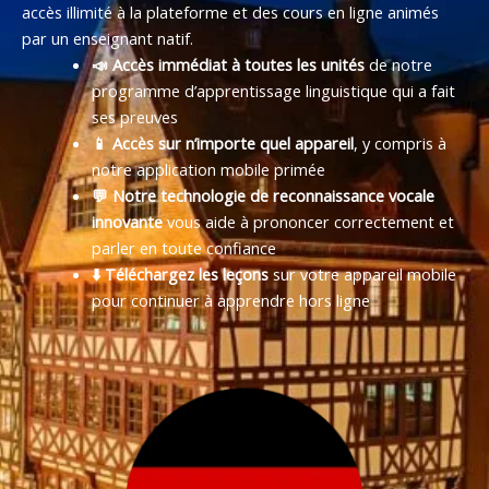
accès illimité à la plateforme et des cours en ligne animés
par un enseignant natif.
📣 Accès immédiat à toutes les unités
de notre
programme d’apprentissage linguistique qui a fait
ses preuves
📱 Accès sur n’importe quel appareil
, y compris à
notre application mobile primée
💬 Notre technologie de reconnaissance vocale
innovante
vous aide à prononcer correctement et
parler en toute confiance
⬇️ Téléchargez les leçons
sur votre appareil mobile
pour continuer à apprendre hors ligne