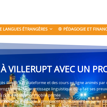
E LANGUES ÉTRANGÈRES
PÉDAGOGIE ET FINA
À VILLERUPT AVEC UN PRO
ès illimité à la plateforme et des cours en ligne animés par 
programme d’apprentissage linguistique qui a fait ses preu
 à notre application mobile primée
e innovante
vous aide à prononcer correctement et parler en