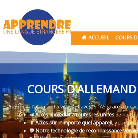
Aller
au
contenu
ACCUEIL
COURS D
COURS D'ALLEMAND 
Apprenez l’allemand à villerupt avec ISTAS grâce à un acc
📣 Accès immédiat à toutes les unités
de notre 
📱 Accès sur n’importe quel appareil
, y compris
💬 Notre technologie de reconnaissance vocal