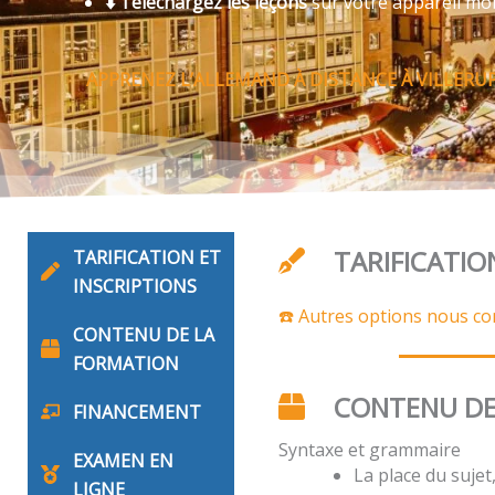
⬇️ Téléchargez les leçons
sur votre appareil mo
APPRENEZ L’ALLEMAND À DISTANCE À VILLERU
TARIFICATIO
TARIFICATION ET
INSCRIPTIONS
☎️ Autres options nous co
CONTENU DE LA
FORMATION
CONTENU DE
FINANCEMENT
Syntaxe et grammaire
EXAMEN EN
La place du suje
LIGNE