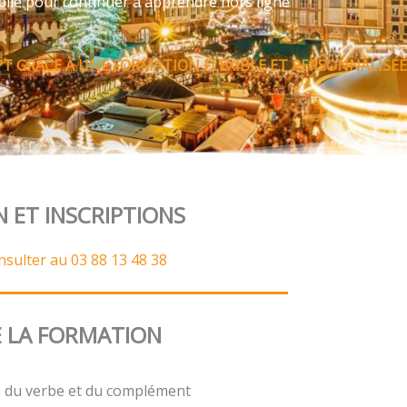
bile pour continuer à apprendre hors ligne
PT GRÂCE À UNE FORMATION FLEXIBLE ET PERSONNALISÉE
N ET INSCRIPTIONS
nsulter au 03 88 13 48 38
 LA FORMATION
t, du verbe et du complément