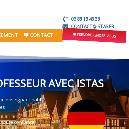
03 88 13 48 38
CONTACT@ISTAS.FR
NCEMENT
CONTACT
📅 PRENDRE RENDEZ-VOUS
FESSEUR AVEC ISTAS
un enseignant natif.
ves
 toute confiance