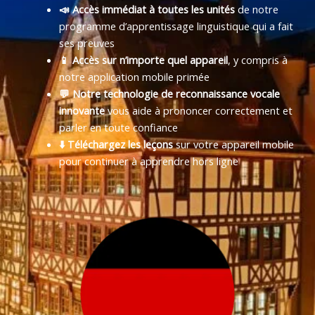
📣 Accès immédiat à toutes les unités
de notre
programme d’apprentissage linguistique qui a fait
ses preuves
📱 Accès sur n’importe quel appareil
, y compris à
notre application mobile primée
💬 Notre technologie de reconnaissance vocale
innovante
vous aide à prononcer correctement et
parler en toute confiance
⬇️ Téléchargez les leçons
sur votre appareil mobile
pour continuer à apprendre hors ligne