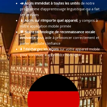
📣 Accès immédiat à toutes les unités
de notre
programme d’apprentissage linguistique qui a fait
ses preuves
📱 Accès sur n’importe quel appareil
, y compris à
notre application mobile primée
💬 Notre technologie de reconnaissance vocale
innovante
vous aide à prononcer correctement et
parler en toute confiance
⬇️ Téléchargez les leçons
sur votre appareil mobile
pour continuer à apprendre hors ligne