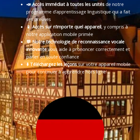
📣 Accès immédiat à toutes les unités
de notre
programme d’apprentissage linguistique qui a fait
ses preuves
📱 Accès sur n’importe quel appareil
, y compris à
notre application mobile primée
💬 Notre technologie de reconnaissance vocale
innovante
vous aide à prononcer correctement et
parler en toute confiance
⬇️ Téléchargez les leçons
sur votre appareil mobile
pour continuer à apprendre hors ligne