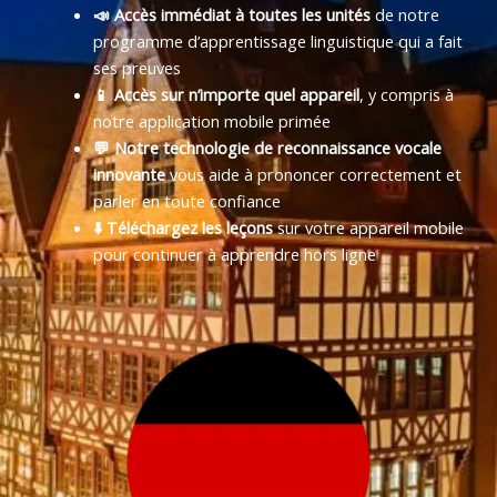
📣 Accès immédiat à toutes les unités
de notre
programme d’apprentissage linguistique qui a fait
ses preuves
📱 Accès sur n’importe quel appareil
, y compris à
notre application mobile primée
💬 Notre technologie de reconnaissance vocale
innovante
vous aide à prononcer correctement et
parler en toute confiance
⬇️ Téléchargez les leçons
sur votre appareil mobile
pour continuer à apprendre hors ligne