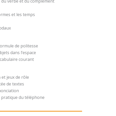
t, du verbe et du complément
formes et les temps
modaux
formule de politesse
bjets dans l’espace
ocabulaire courant
 et jeux de rôle
ée de textes
nonciation
 pratique du téléphone