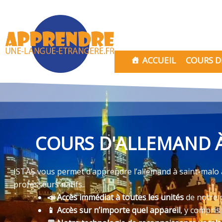
Aller
au
contenu
ACCUEIL
COURS D
COURS D'ALLEMAND À
ISTAS vous permet d’apprendre l’allemand à saint-malo 
professeurs natifs.
📣 Accès immédiat à toutes les unités
de notre 
📱 Accès sur n’importe quel appareil
, y compris