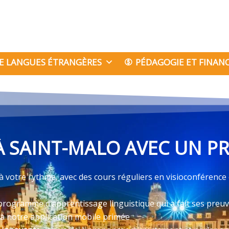
E LANGUES ÉTRANGÈRES
PÉDAGOGIE ET FINA
 SAINT-MALO AVEC UN PR
à votre rythme, avec des cours réguliers en visioconférence
programme d’apprentissage linguistique qui a fait ses preu
 à notre application mobile primée