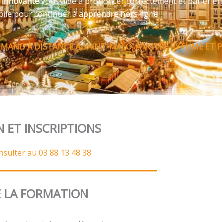
e innovante
vous aide à prononcer correctement et parler en
bile pour continuer à apprendre hors ligne
MAND À DISTANCE À SAINT-MALO, À VOTRE RYTHME ET P
N ET INSCRIPTIONS
nsulter au 03 88 13 48 38
 LA FORMATION