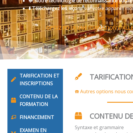
💬 Notre technologie de reconnaissance vocal
⬇️ Téléchargez les leçons
sur votre appareil mo
OPTEZ POUR UNE FORMATION D’ALLE
TARIFICATIO
TARIFICATION ET
INSCRIPTIONS
☎️ Autres options nous co
CONTENU DE LA
FORMATION
CONTENU DE
FINANCEMENT
Syntaxe et grammaire
EXAMEN EN