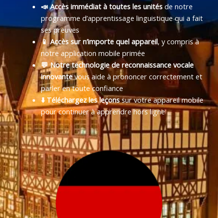
📣 Accès immédiat à toutes les unités
de notre
programme d’apprentissage linguistique qui a fait
ses preuves
📱 Accès sur n’importe quel appareil
, y compris à
notre application mobile primée
💬 Notre technologie de reconnaissance vocale
innovante
vous aide à prononcer correctement et
parler en toute confiance
⬇️ Téléchargez les leçons
sur votre appareil mobile
pour continuer à apprendre hors ligne