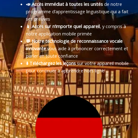
📣 Accès immédiat à toutes les unités
de notre
programme d’apprentissage linguistique qui a fait
ses preuves
📱 Accès sur n’importe quel appareil
, y compris à
notre application mobile primée
💬 Notre technologie de reconnaissance vocale
innovante
vous aide à prononcer correctement et
parler en toute confiance
⬇️ Téléchargez les leçons
sur votre appareil mobile
pour continuer à apprendre hors ligne