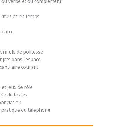
t, du verbe et du complément
formes et les temps
modaux
formule de politesse
bjets dans l’espace
ocabulaire courant
 et jeux de rôle
ée de textes
nonciation
 pratique du téléphone