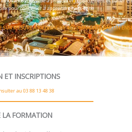
e innovante
vous aide à prononcer correctement et parler en
bile pour continuer à apprendre hors ligne
 SUR MESURE À RIEDISHEIM, ACCOMPAGNÉE PAR UN ENSE
N ET INSCRIPTIONS
nsulter au 03 88 13 48 38
 LA FORMATION