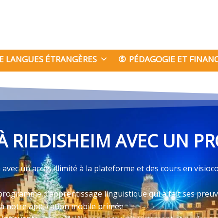
E LANGUES ÉTRANGÈRES
PÉDAGOGIE ET FINA
 RIEDISHEIM AVEC UN PR
vec un accès illimité à la plateforme et des cours en visioc
programme d’apprentissage linguistique qui a fait ses preu
 à notre application mobile primée