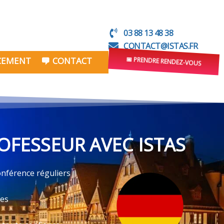
03 88 13 48 38
CONTACT@ISTAS.FR
NCEMENT
CONTACT
📅 PRENDRE RENDEZ-VOUS
OFESSEUR AVEC ISTAS
onférence réguliers
ves