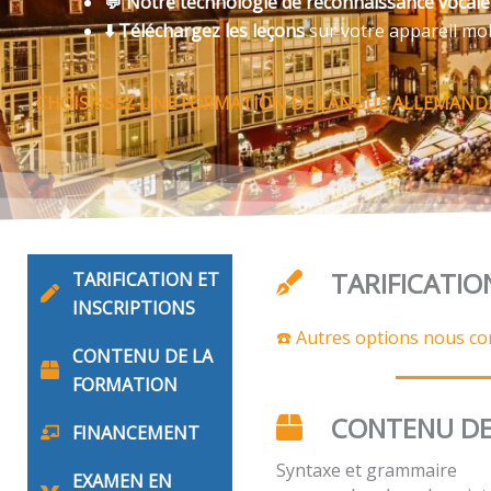
💬 Notre technologie de reconnaissance vocal
⬇️ Téléchargez les leçons
sur votre appareil mo
CHOISISSEZ UNE FORMATION DE LANGUE ALLEMANDE
TARIFICATIO
TARIFICATION ET
INSCRIPTIONS
☎️ Autres options nous co
CONTENU DE LA
FORMATION
CONTENU DE
FINANCEMENT
Syntaxe et grammaire
EXAMEN EN