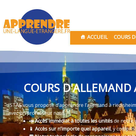
Aller
au
contenu
ACCUEIL
COURS D
COURS D'ALLEMAND À
ISTAS vous propose d’apprendre l’allemand à riedisheim a
avec un professeur natif.
📣 Accès immédiat à toutes les unités
de notre 
📱 Accès sur n’importe quel appareil
, y compris