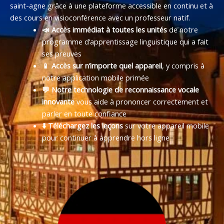
saint-agne grâce à une plateforme accessible en continu et à
des cours en visioconférence avec un professeur natif.
📣 Accès immédiat à toutes les unités
de notre
programme d’apprentissage linguistique qui a fait
ses preuves
📱 Accès sur n’importe quel appareil
, y compris à
notre application mobile primée
💬 Notre technologie de reconnaissance vocale
innovante
vous aide à prononcer correctement et
parler en toute confiance
⬇️ Téléchargez les leçons
sur votre appareil mobile
pour continuer à apprendre hors ligne