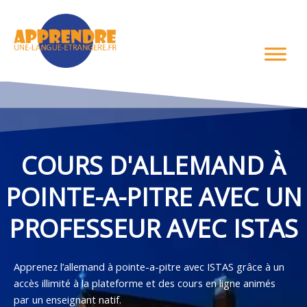
Aller
au
contenu
COURS D'ALLEMAND À
POINTE-A-PITRE AVEC UN
PROFESSEUR AVEC ISTAS
Apprenez l’allemand à pointe-a-pitre avec ISTAS grâce à un
accès illimité à la plateforme et des cours en ligne animés
par un enseignant natif.