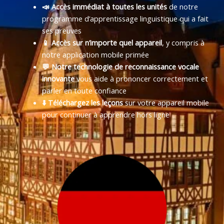
📣 Accès immédiat à toutes les unités
de notre
programme d’apprentissage linguistique qui a fait
ses preuves
📱 Accès sur n’importe quel appareil
, y compris à
notre application mobile primée
💬 Notre technologie de reconnaissance vocale
innovante
vous aide à prononcer correctement et
parler en toute confiance
⬇️ Téléchargez les leçons
sur votre appareil mobile
pour continuer à apprendre hors ligne