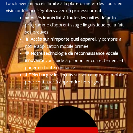
touch avec un accès illimité à la plateforme et des cours en
visioconférence réguliers avec un professeur natif.
📣 Accès immédiat à toutes les unités
de notre
programme d’apprentissage linguistique qui a fait
ses preuves
📱 Accès sur n’importe quel appareil
, y compris à
notre application mobile primée
💬 Notre technologie de reconnaissance vocale
innovante
vous aide à prononcer correctement et
parler en toute confiance
⬇️ Téléchargez les leçons
sur votre appareil mobile
pour continuer à apprendre hors ligne