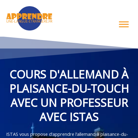
Aller
au
contenu
COURS D'ALLEMAND À
PLAISANCE-DU-TOUCH
AVEC UN PROFESSEUR
AVEC ISTAS
ISTAS vous propose d’apprendre l’allemand à plaisance-du-