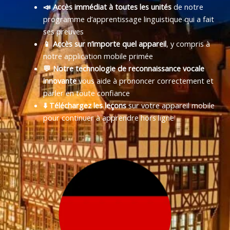
📣 Accès immédiat à toutes les unités
de notre
programme d’apprentissage linguistique qui a fait
ses preuves
📱 Accès sur n’importe quel appareil
, y compris à
notre application mobile primée
💬 Notre technologie de reconnaissance vocale
innovante
vous aide à prononcer correctement et
parler en toute confiance
⬇️ Téléchargez les leçons
sur votre appareil mobile
pour continuer à apprendre hors ligne