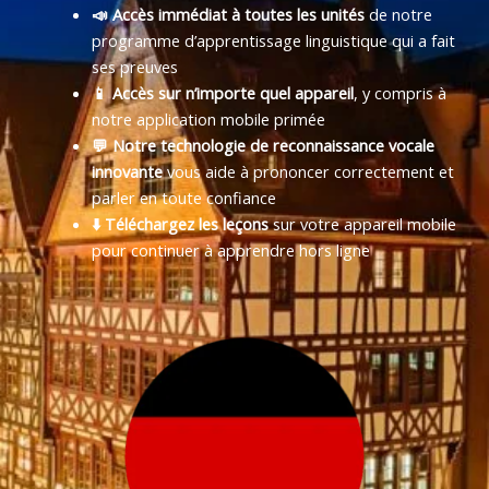
📣 Accès immédiat à toutes les unités
de notre
programme d’apprentissage linguistique qui a fait
ses preuves
📱 Accès sur n’importe quel appareil
, y compris à
notre application mobile primée
💬 Notre technologie de reconnaissance vocale
innovante
vous aide à prononcer correctement et
parler en toute confiance
⬇️ Téléchargez les leçons
sur votre appareil mobile
pour continuer à apprendre hors ligne