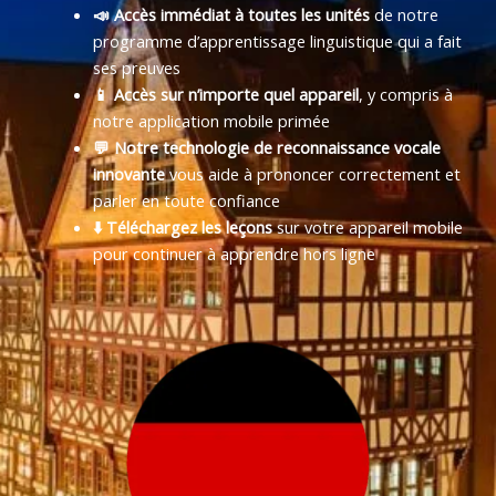
📣 Accès immédiat à toutes les unités
de notre
programme d’apprentissage linguistique qui a fait
ses preuves
📱 Accès sur n’importe quel appareil
, y compris à
notre application mobile primée
💬 Notre technologie de reconnaissance vocale
innovante
vous aide à prononcer correctement et
parler en toute confiance
⬇️ Téléchargez les leçons
sur votre appareil mobile
pour continuer à apprendre hors ligne