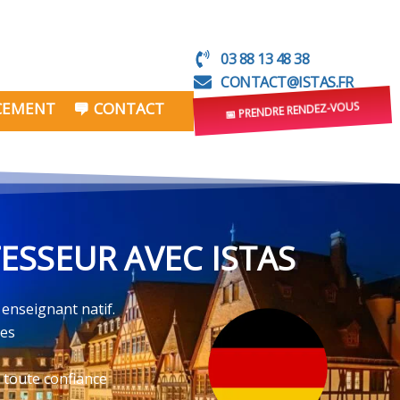
03 88 13 48 38
CONTACT@ISTAS.FR
NCEMENT
CONTACT
📅 PRENDRE RENDEZ-VOUS
ESSEUR AVEC ISTAS
 enseignant natif.
ves
 toute confiance