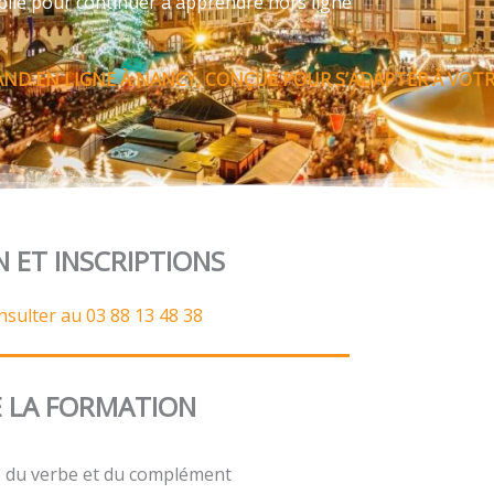
bile pour continuer à apprendre hors ligne
ND EN LIGNE À NANCY, CONÇUE POUR S’ADAPTER À VOTRE
N ET INSCRIPTIONS
nsulter au 03 88 13 48 38
 LA FORMATION
t, du verbe et du complément