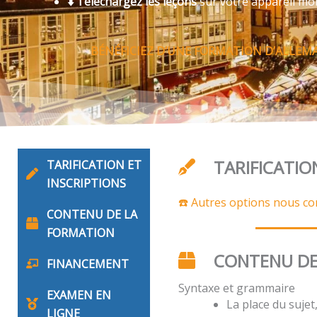
⬇️ Téléchargez les leçons
sur votre appareil mo
BÉNÉFICIEZ D’UNE FORMATION D’ALLEMA
TARIFICATIO
TARIFICATION ET
INSCRIPTIONS
☎️ Autres options nous co
CONTENU DE LA
FORMATION
CONTENU DE
FINANCEMENT
Syntaxe et grammaire
EXAMEN EN
La place du suje
LIGNE