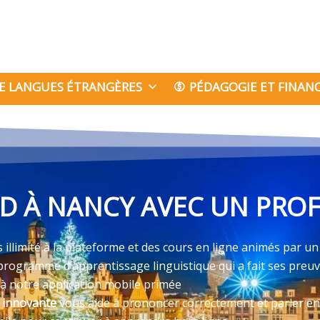
E LANGUES ÉTRANGÈRES
PÉDAGOGIE ET FINA
 À NANCY AVEC UN PROF
illimité à la plateforme et des cours en ligne animés par un
programme d’apprentissage linguistique qui a fait ses preu
 à notre application mobile primée
e innovante
vous aide à prononcer correctement et parler en