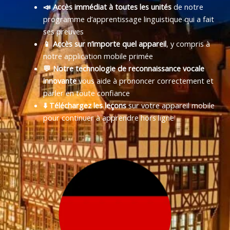
📣 Accès immédiat à toutes les unités
de notre
programme d’apprentissage linguistique qui a fait
ses preuves
📱 Accès sur n’importe quel appareil
, y compris à
notre application mobile primée
💬 Notre technologie de reconnaissance vocale
innovante
vous aide à prononcer correctement et
parler en toute confiance
⬇️ Téléchargez les leçons
sur votre appareil mobile
pour continuer à apprendre hors ligne