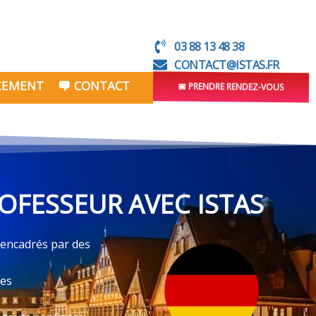
03 88 13 48 38
CONTACT@ISTAS.FR
NCEMENT
CONTACT
📅 PRENDRE RENDEZ-VOUS
FESSEUR AVEC ISTAS
 encadrés par des
ves