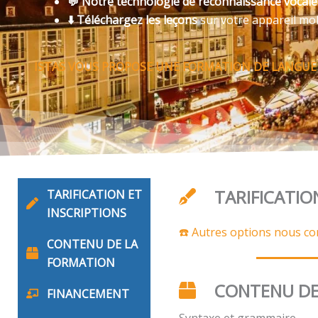
💬 Notre technologie de reconnaissance vocal
⬇️ Téléchargez les leçons
sur votre appareil mo
ISTAS VOUS PROPOSE UNE FORMATION DE LANGUE
TARIFICATIO
TARIFICATION ET
INSCRIPTIONS
☎️ Autres options nous co
CONTENU DE LA
FORMATION
CONTENU DE
FINANCEMENT
Syntaxe et grammaire