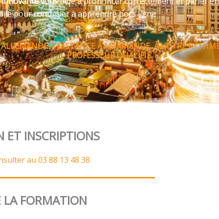
e innovante
vous aide à prononcer correctement et parler en
bile pour continuer à apprendre hors ligne
 ALLEMANDE À DISTANCE À MARMANDE, À VOTRE RYTHM
PROFESSEUR QUALIFIÉ.
N ET INSCRIPTIONS
nsulter au 03 88 13 48 38
 LA FORMATION