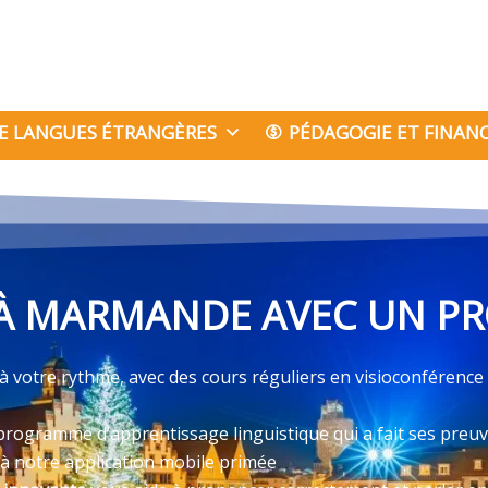
E LANGUES ÉTRANGÈRES
PÉDAGOGIE ET FINA
À MARMANDE AVEC UN PRO
votre rythme, avec des cours réguliers en visioconférence
programme d’apprentissage linguistique qui a fait ses preu
 à notre application mobile primée