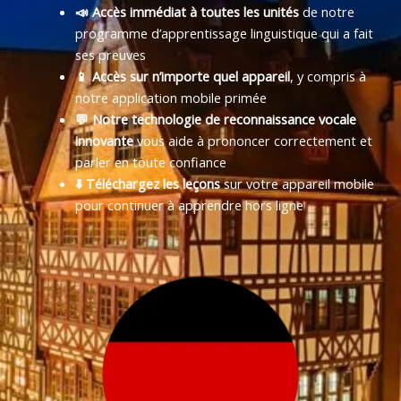
📣 Accès immédiat à toutes les unités
de notre
programme d’apprentissage linguistique qui a fait
ses preuves
📱 Accès sur n’importe quel appareil
, y compris à
notre application mobile primée
💬 Notre technologie de reconnaissance vocale
innovante
vous aide à prononcer correctement et
parler en toute confiance
⬇️ Téléchargez les leçons
sur votre appareil mobile
pour continuer à apprendre hors ligne