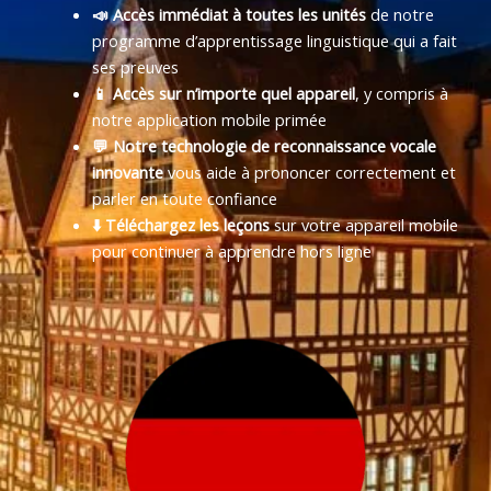
📣 Accès immédiat à toutes les unités
de notre
programme d’apprentissage linguistique qui a fait
ses preuves
📱 Accès sur n’importe quel appareil
, y compris à
notre application mobile primée
💬 Notre technologie de reconnaissance vocale
innovante
vous aide à prononcer correctement et
parler en toute confiance
⬇️ Téléchargez les leçons
sur votre appareil mobile
pour continuer à apprendre hors ligne