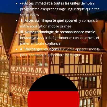
📣 Accès immédiat à toutes les unités
de notre
programme d’apprentissage linguistique qui a fait
ses preuves
📱 Accès sur n’importe quel appareil
, y compris à
notre application mobile primée
💬 Notre technologie de reconnaissance vocale
innovante
vous aide à prononcer correctement et
parler en toute confiance
⬇️ Téléchargez les leçons
sur votre appareil mobile
pour continuer à apprendre hors ligne