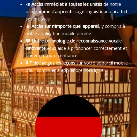
📣 Accès immédiat à toutes les unités
de notre
programme d’apprentissage linguistique qui a fait
ses preuves
📱 Accès sur n’importe quel appareil
, y compris à
notre application mobile primée
💬 Notre technologie de reconnaissance vocale
innovante
vous aide à prononcer correctement et
parler en toute confiance
⬇️ Téléchargez les leçons
sur votre appareil mobile
pour continuer à apprendre hors ligne