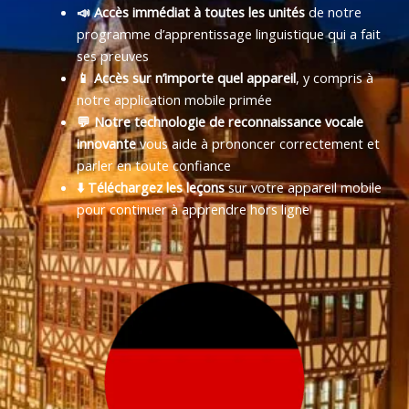
📣 Accès immédiat à toutes les unités
de notre
programme d’apprentissage linguistique qui a fait
ses preuves
📱 Accès sur n’importe quel appareil
, y compris à
notre application mobile primée
💬 Notre technologie de reconnaissance vocale
innovante
vous aide à prononcer correctement et
parler en toute confiance
⬇️ Téléchargez les leçons
sur votre appareil mobile
pour continuer à apprendre hors ligne