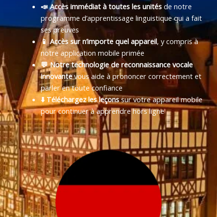
📣 Accès immédiat à toutes les unités
de notre
programme d’apprentissage linguistique qui a fait
ses preuves
📱 Accès sur n’importe quel appareil
, y compris à
notre application mobile primée
💬 Notre technologie de reconnaissance vocale
innovante
vous aide à prononcer correctement et
parler en toute confiance
⬇️ Téléchargez les leçons
sur votre appareil mobile
pour continuer à apprendre hors ligne