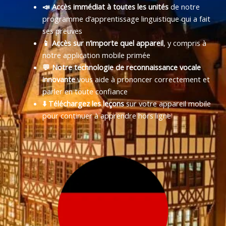
📣 Accès immédiat à toutes les unités
de notre
programme d’apprentissage linguistique qui a fait
ses preuves
📱 Accès sur n’importe quel appareil
, y compris à
notre application mobile primée
💬 Notre technologie de reconnaissance vocale
innovante
vous aide à prononcer correctement et
parler en toute confiance
⬇️ Téléchargez les leçons
sur votre appareil mobile
pour continuer à apprendre hors ligne