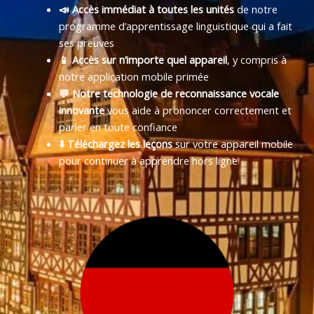
📣 Accès immédiat à toutes les unités
de notre
programme d’apprentissage linguistique qui a fait
ses preuves
📱 Accès sur n’importe quel appareil
, y compris à
notre application mobile primée
💬 Notre technologie de reconnaissance vocale
innovante
vous aide à prononcer correctement et
parler en toute confiance
⬇️ Téléchargez les leçons
sur votre appareil mobile
pour continuer à apprendre hors ligne