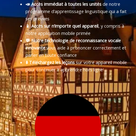
📣 Accès immédiat à toutes les unités
de notre
programme d’apprentissage linguistique qui a fait
ses preuves
📱 Accès sur n’importe quel appareil
, y compris à
notre application mobile primée
💬 Notre technologie de reconnaissance vocale
innovante
vous aide à prononcer correctement et
parler en toute confiance
⬇️ Téléchargez les leçons
sur votre appareil mobile
pour continuer à apprendre hors ligne