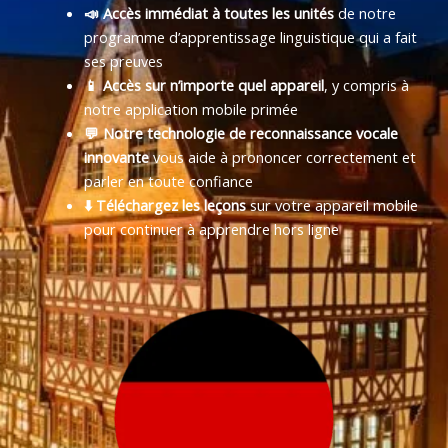
📣 Accès immédiat à toutes les unités
de notre
programme d’apprentissage linguistique qui a fait
ses preuves
📱 Accès sur n’importe quel appareil
, y compris à
notre application mobile primée
💬 Notre technologie de reconnaissance vocale
innovante
vous aide à prononcer correctement et
parler en toute confiance
⬇️ Téléchargez les leçons
sur votre appareil mobile
pour continuer à apprendre hors ligne