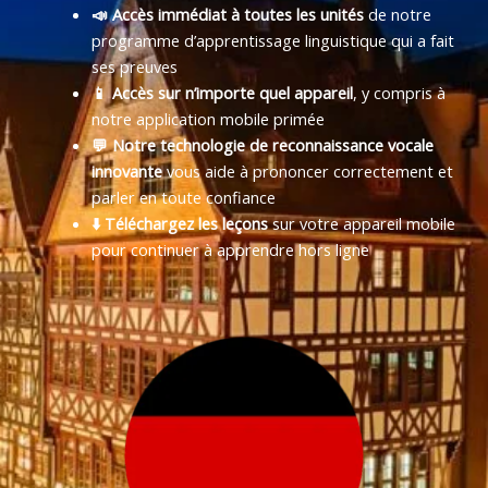
📣 Accès immédiat à toutes les unités
de notre
programme d’apprentissage linguistique qui a fait
ses preuves
📱 Accès sur n’importe quel appareil
, y compris à
notre application mobile primée
💬 Notre technologie de reconnaissance vocale
innovante
vous aide à prononcer correctement et
parler en toute confiance
⬇️ Téléchargez les leçons
sur votre appareil mobile
pour continuer à apprendre hors ligne