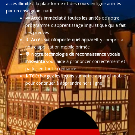
accès illimité à la plateforme et des cours en ligne animés
par un enseignant natif.
📣 Accès immédiat à toutes les unités
de notre
programme d’apprentissage linguistique qui a fait
ses preuves
📱 Accès sur n’importe quel appareil
, y compris à
notre application mobile primée
💬 Notre technologie de reconnaissance vocale
innovante
vous aide à prononcer correctement et
parler en toute confiance
⬇️ Téléchargez les leçons
sur votre appareil mobile
pour continuer à apprendre hors ligne