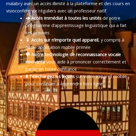
malabry avec un accès illimité à la plateforme et des cours en
visioconférence réguliers avec un professeur natif.
📣 Accès immédiat à toutes les unités
de notre
programme d’apprentissage linguistique qui a fait
ses preuves
📱 Accès sur n’importe quel appareil
, y compris à
notre application mobile primée
💬 Notre technologie de reconnaissance vocale
innovante
vous aide à prononcer correctement et
parler en toute confiance
⬇️ Téléchargez les leçons
sur votre appareil mobile
pour continuer à apprendre hors ligne