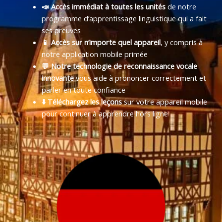
📣 Accès immédiat à toutes les unités
de notre
programme d’apprentissage linguistique qui a fait
ses preuves
📱 Accès sur n’importe quel appareil
, y compris à
notre application mobile primée
💬 Notre technologie de reconnaissance vocale
innovante
vous aide à prononcer correctement et
parler en toute confiance
⬇️ Téléchargez les leçons
sur votre appareil mobile
pour continuer à apprendre hors ligne