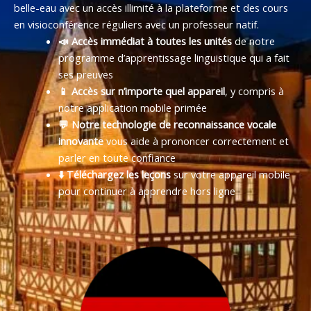
belle-eau avec un accès illimité à la plateforme et des cours
en visioconférence réguliers avec un professeur natif.
📣 Accès immédiat à toutes les unités
de notre
programme d’apprentissage linguistique qui a fait
ses preuves
📱 Accès sur n’importe quel appareil
, y compris à
notre application mobile primée
💬 Notre technologie de reconnaissance vocale
innovante
vous aide à prononcer correctement et
parler en toute confiance
⬇️ Téléchargez les leçons
sur votre appareil mobile
pour continuer à apprendre hors ligne