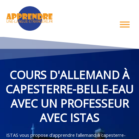
Aller
au
contenu
COURS D'ALLEMAND À
CAPESTERRE-BELLE-EAU
AVEC UN PROFESSEUR
AVEC ISTAS
ISTAS vous propose d’apprendre l’allemand à capesterre-