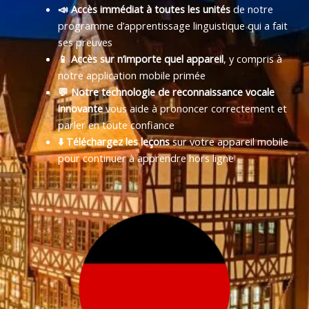
📣 Accès immédiat à toutes les unités
de notre
programme d’apprentissage linguistique qui a fait
ses preuves
📱 Accès sur n’importe quel appareil
, y compris à
notre application mobile primée
💬 Notre technologie de reconnaissance vocale
innovante
vous aide à prononcer correctement et
parler en toute confiance
⬇️ Téléchargez les leçons
sur votre appareil mobile
pour continuer à apprendre hors ligne