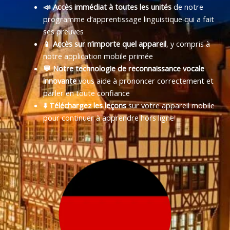
📣 Accès immédiat à toutes les unités
de notre
programme d’apprentissage linguistique qui a fait
ses preuves
📱 Accès sur n’importe quel appareil
, y compris à
notre application mobile primée
💬 Notre technologie de reconnaissance vocale
innovante
vous aide à prononcer correctement et
parler en toute confiance
⬇️ Téléchargez les leçons
sur votre appareil mobile
pour continuer à apprendre hors ligne