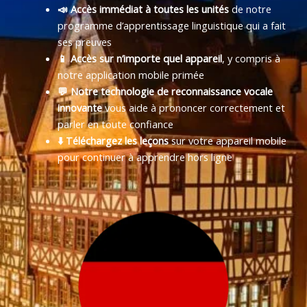
📣 Accès immédiat à toutes les unités
de notre
programme d’apprentissage linguistique qui a fait
ses preuves
📱 Accès sur n’importe quel appareil
, y compris à
notre application mobile primée
💬 Notre technologie de reconnaissance vocale
innovante
vous aide à prononcer correctement et
parler en toute confiance
⬇️ Téléchargez les leçons
sur votre appareil mobile
pour continuer à apprendre hors ligne